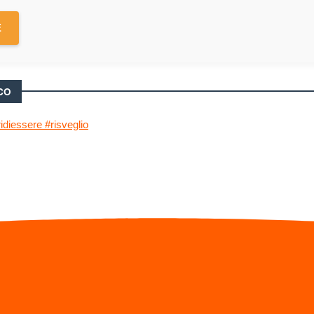
E
CO
diessere #risveglio