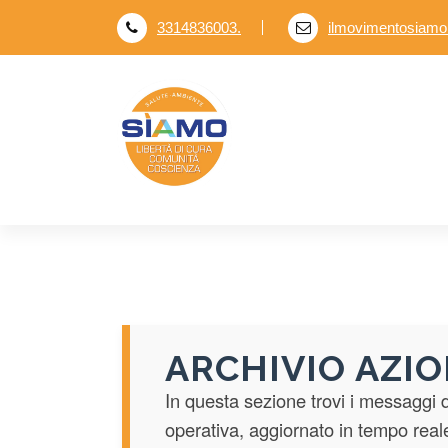
V
3314836003.
ilmovimentosiam
a
i
a
l
c
o
n
t
e
n
u
t
o
ARCHIVIO AZIO
In questa sezione trovi i messaggi d
operativa, aggiornato in tempo real