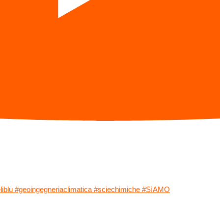
ieliblu #geoingegneriaclimatica #sciechimiche #SìAMO