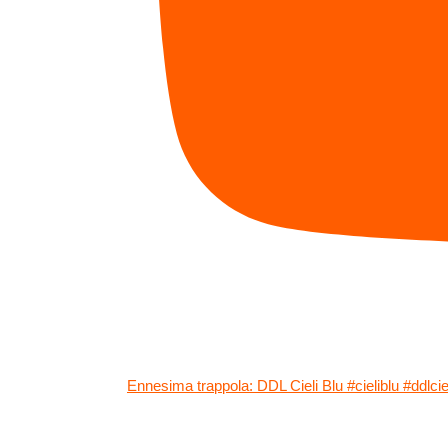
Ennesima trappola: DDL Cieli Blu #cieliblu #ddlc