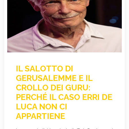
IL SALOTTO DI
GERUSALEMME E IL
CROLLO DEI GURU:
PERCHÉ IL CASO ERRI DE
LUCA NON CI
APPARTIENE