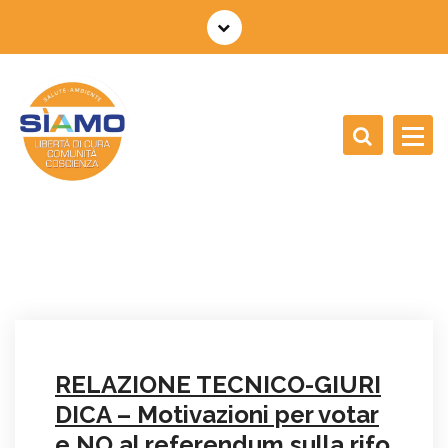
V
a
i
a
l
c
o
n
t
e
n
u
t
o
RELAZIONE TECNICO-GIURI
DICA – Motivazioni per votar
e NO al referendum sulla rifo